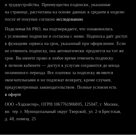
тратите много времени на поиск и вручную поднимаете
и трудоустройства. Преимущества подписки, указанные
резюме
на странице, рассчитаны на основе данных в среднем в неделю
после её покупки согласно
хотите сравнить себя с конкурентами и оценить шансы
исследованию
Подключая hh PRO, вы подтверждаете, что ознакомились
с условиями подписки и согласны с ними. Подписка даёт доступ
к функциям сервиса на срок, указанный при оформлении. Если
не отменить подписку, она автоматически продлится на тот же
срок. Вы имеете право в любое время отменить подписку
в личном кабинете — доступ к услугам сохранится до конца
оплаченного периода. Все платежи за подписку являются
окончательными и не подлежат возврату, кроме случаев,
предусмотренных законодательством. Полные условия есть
в оферте
ООО «Хэдхантер», ОГРН 1067761906805, 125047, г. Москва,
вн. тер. г. Муниципальный округ Тверской, ул. 2-я Брестская,
д. 48, помещ. 25