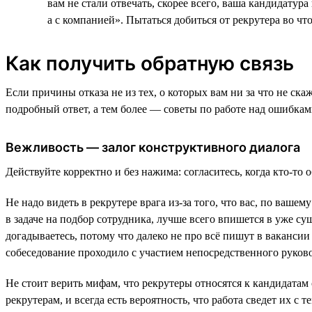
вам не стали отвечать, скорее всего, ваша кандидату
а с компанией». Пытаться добиться от рекрутера во чт
Как получить обратную связь
Если причины отказа не из тех, о которых вам ни за что не ска
подробный ответ, а тем более — советы по работе над ошибка
Вежливость — залог конструктивного диалога
Действуйте корректно и без нажима: согласитесь, когда кто-то 
Не надо видеть в рекрутере врага из-за того, что вас, по ваш
в задаче на подбор сотрудника, лучше всего впишется в уже су
догадываетесь, потому что далеко не про всё пишут в вакансии
собеседование проходило с участием непосредственного руково
Не стоит верить мифам, что рекрутеры относятся к кандидатам 
рекрутерам, и всегда есть вероятность, что работа сведет их с 