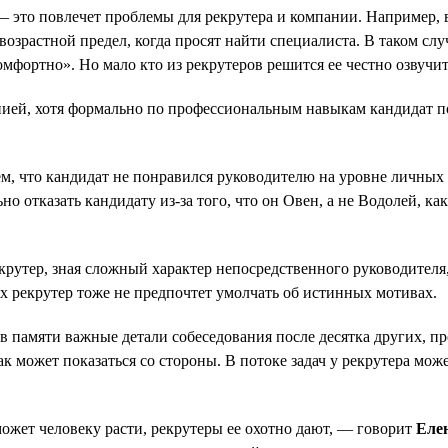
 это повлечет проблемы для рекрутера и компании. Например, в
т возрастной предел, когда просят найти специалиста. В таком с
омфортно». Но мало кто из рекрутеров решится ее честно озвучит
ией, хотя формально по профессиональным навыкам кандидат по
тем, что кандидат не понравился руководителю на уровне личны
отказать кандидату из-за того, что он Овен, а не Водолей, как
екрутер, зная сложный характер непосредственного руководителя
х рекрутер тоже не предпочтет умолчать об истинных мотивах.
в памяти важные детали собеседования после десятка других, п
ак может показаться со стороны. В потоке задач у рекрутера мо
может человеку расти, рекрутеры ее охотно дают, — говорит
Еле