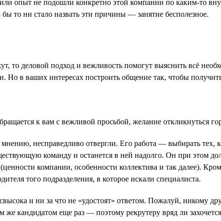
ра или опыт не подошли конкретно этой компании по каким-то вн
о бы то ни стало назвать эти причины — занятие бесполезное.
жут, то деловой подход и вежливость помогут выяснить всё необх
ми. Но в ваших интересах построить общение так, чтобы получи
обращается к вам с вежливой просьбой, желание откликнуться гор
ему мнению, несправедливо отвергли. Его работа — выбирать тех,
ществующую команду и останется в ней надолго. Он при этом дол
 (ценности компании, особенности коллектива и так далее). Кром
дителя того подразделения, в которое искали специалиста.
свысока и ни за что не «удостоят» ответом. Пожалуй, никому др
тем же кандидатом еще раз — поэтому рекрутеру вряд ли захочется