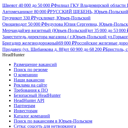
Швея
от
40 000
до
50 000
₽
Филиал ГКУ Владимирской области Ц
Автомеханик
от
80 000
₽
РУССКИЙ ЩЕБЕНЬ, Юрьев-Польски
Грузчик
от
330
₽
Русклимат, Юрьев-Польский
Овощевод
от
50 000
₽
Федулова Юлия Сергеевна, Юрьев-Польс
Мерчандайзер визитный (Юрьев-Польский)
от
35 000
до
53 000
Заместитедь директора магазина ( г.Юрьев-Польский ул.Горьког
Бригадир железнодорожный
69 000
₽
Российские железные дор
Продавец (ул. Шибанкова д. 88)
от
60 900
до
68 200
₽
Бристоль, 
HeadHunter
Размещение вакансий
Поиск по резюме
О компании
Наши вакансии
Реклама на сайте
Требования к ПО
Безопасный HeadHunter
HeadHunter API
Партнерам
Инвесторам
Каталог компаний
Поиск по вакансиям в Юрьев-Польском
Сетка: соцсеть для нетворкинга