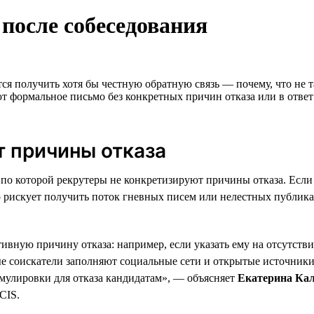
после собеседования
ется получить хотя бы честную обратную связь — почему, что не 
ют формальное письмо без конкретных причин отказа или в отве
т причины отказа
по которой рекрутеры не конкретизируют причины отказа. Если к
тер рискует получить поток гневных писем или нелестных публик
ивную причину отказа: например, если указать ему на отсутств
ые соискатели заполняют социальные сети и открытые источник
мулировки для отказа кандидатам», — объясняет
Екатерина Ка
CIS.