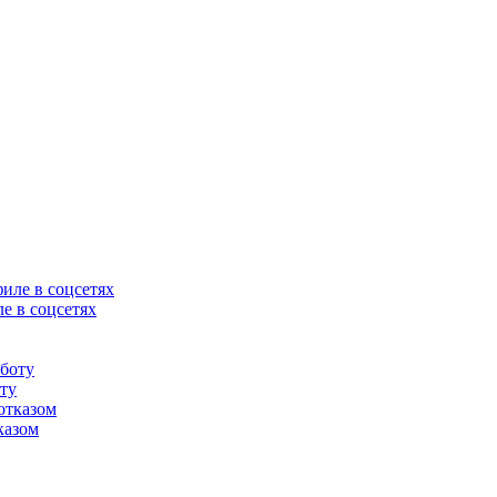
е в соцсетях
оту
казом