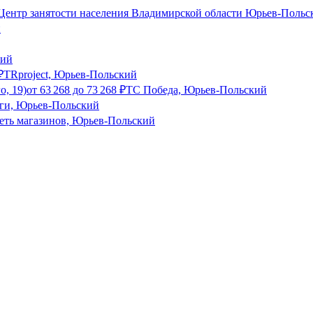
ентр занятости населения Владимирской области Юрьев-Польс
й
кий
₽
TRproject, Юрьев-Польский
о, 19)
от
63 268
до
73 268
₽
ТС Победа, Юрьев-Польский
оги, Юрьев-Польский
сеть магазинов, Юрьев-Польский