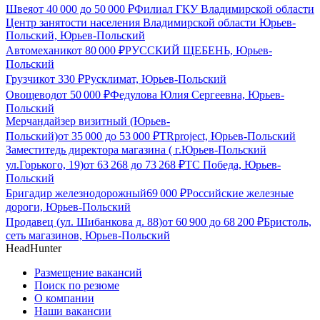
Швея
от
40 000
до
50 000
₽
Филиал ГКУ Владимирской области
Центр занятости населения Владимирской области Юрьев-
Польский, Юрьев-Польский
Автомеханик
от
80 000
₽
РУССКИЙ ЩЕБЕНЬ, Юрьев-
Польский
Грузчик
от
330
₽
Русклимат, Юрьев-Польский
Овощевод
от
50 000
₽
Федулова Юлия Сергеевна, Юрьев-
Польский
Мерчандайзер визитный (Юрьев-
Польский)
от
35 000
до
53 000
₽
TRproject, Юрьев-Польский
Заместитедь директора магазина ( г.Юрьев-Польский
ул.Горького, 19)
от
63 268
до
73 268
₽
ТС Победа, Юрьев-
Польский
Бригадир железнодорожный
69 000
₽
Российские железные
дороги, Юрьев-Польский
Продавец (ул. Шибанкова д. 88)
от
60 900
до
68 200
₽
Бристоль,
сеть магазинов, Юрьев-Польский
HeadHunter
Размещение вакансий
Поиск по резюме
О компании
Наши вакансии