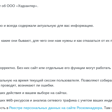
ет об ООО «Хэдхантер».
но и всегда содержали актуальную для вас информацию.
акие они бывают, для чего они нам нужны и как отказаться от их 
рректно. Без них сайт или отдельные его функции могут работат
альную на время текущей сессии пользователя. Позволяют собира
 проводят, возникают ли ошибки.
их действия и вашем выборе на сайтах.
х web-ресурсов и анализа сетевого трафика с учетом ваших инд
есть в
Реестре персональных данных на сайте Роскомнадзора
. Там