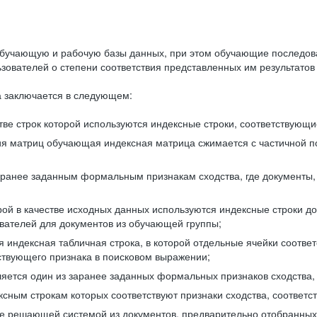
бучающую и рабочую базы данных, при этом обучающие последов
ователей о степени соответствия представленных им результатов 
 заключается в следующем:
ве строк которой используются индексные строки, соответствующ
ия матриц обучающая индексная матрица сжимается с частичной п
аранее заданным формальным признакам сходства, где документы,
ой в качестве исходных данных используются индексные строки д
ователей для документов из обучающей группы;
индексная табличная строка, в которой отдельные ячейки соответ
тствующего признака в поисковом выражении;
ляется один из заранее заданных формальных признаков сходства
ксным строкам которых соответствуют признаки сходства, соотве
е решающей системой из документов, предварительно отобранных 