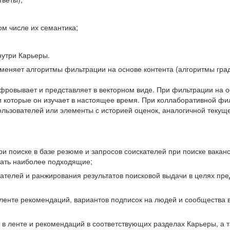
ом числе их семантика;
нутри Карьеры.
еняет алгоритмы фильтрации на основе контента (алгоритмы град
фровывает и представляет в векторном виде. При фильтрации на о
ли которые он изучает в настоящее время. При коллаборативной ф
льзователей или элементы с историей оценок, аналогичной текущ
и поиске в базе резюме и запросов соискателей при поиске вакан
рать наиболее подходящие;
одателей и ранжирования результатов поисковой выдачи в целях п
 ленте рекомендаций, вариантов подписок на людей и сообщества 
 в ленте и рекомендаций в соответствующих разделах Карьеры, а