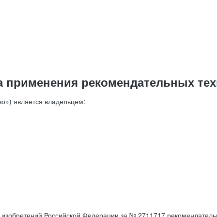
а применения рекомендательных тех
о») является владельцем:
е изобретений Российской Федерации за № 2711717 рекомендатель