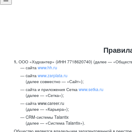
Правил
1.
ООО «Хэдхантер» (ИНН 7718620740) (далее — «Обществ
сайта
www.hh.ru
cайта
www.zarplata.ru
(далее совместно — «Сайт»);
сайта и приложения Сетка
www.setka.ru
(далее — «Сетка»);
сайта www.career.ru
(далее — «Карьера»);
CRM-системы Talantix
(далее — «Система Talantix»).
Общество является владельцем запатентованной в реестр