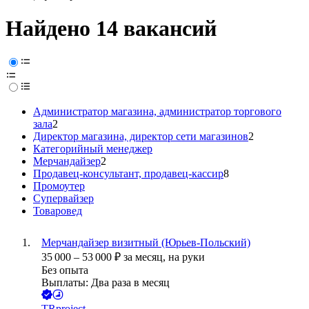
Найдено 14 вакансий
Администратор магазина, администратор торгового
зала
2
Директор магазина, директор сети магазинов
2
Категорийный менеджер
Мерчандайзер
2
Продавец-консультант, продавец-кассир
8
Промоутер
Супервайзер
Товаровед
Мерчандайзер визитный (Юрьев-Польский)
35 000
–
53 000
₽
за месяц,
на руки
Без опыта
Выплаты: Два раза в месяц
TRproject