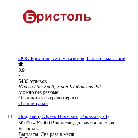
ООО
Бристоль, сеть магазинов, Работа в магазине
3.9
•
5436
отзывов
Юрьев-Польский, улица Шибанкова, 88
Можно без резюме
Откликнитесь среди первых
Откликнуться
Продавец (Юрьев-Польский, Горького, 24)
50 000
–
63 000
₽
за месяц,
до вычета налогов
Без опыта
Выплаты: Два раза в месяц